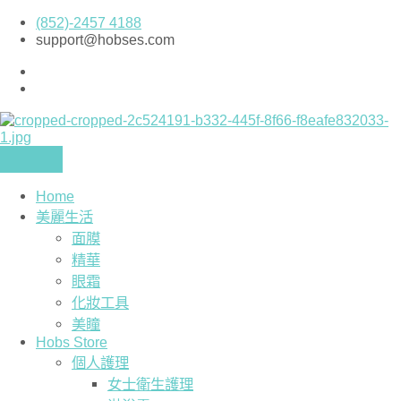
Skip
(852)-2457 4188
to
support@hobses.com
content
Home
美麗生活
面膜
精華
眼霜
化妝工具
美瞳
Hobs Store
個人護理
女士衛生護理