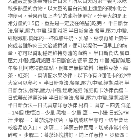
人體最需要熱量時候是白天，所以白天的第一餐可以吃
較多熱量的食物。以大量的蛋白質加上適量的碳水化合
物便可，若果再加上些少的油脂便更好。分量大約是正
常分量的1.5倍，重點是一定要在9點前吃完。 半日斷食
法,餐單,壓力,中醫,經期減肥 半日斷食法,餐單,壓力,中醫,
經期減肥 簡單的一杯低脂牛奶、乳酪、豆漿再加上瘦牛
肉或者雞胸肉三文治或捲餅，便可以提供一個早上的能
量，亦可以幫助穩定維持身體的血糖。 半日斷食法,餐單,
壓力,中醫,經期減肥 半日斷食法,餐單,壓力,中醫,經期減肥
午餐 則可吃得簡單點，例如是無糖飲料（無糖豆漿、綠
茶、紅茶）、齋啡配水果沙律，以下亦有 3個低卡的沙律
大家可以參考。 半日斷食法,餐單,壓力,中醫,經期減肥 半
日斷食法,餐單,壓力,中醫,經期減肥 減肥低卡沙律食譜 1.
日式蕃茄洋蔥沙律 半日斷食法,餐單,壓力,中醫,經期減肥
半日斷食法－日式蕃茄洋蔥沙律 材料： 蕃茄 – 四隻 洋蔥
– 1/4個 橄欖油 – 少量 黑椒 – 少量 鹽 – 一小撮 日式沙律
汁 步驟一：蕃茄洗淨切片，原塊或切半亦可，切半會比
較容易放入口。 步驟二：洋蔥去掉頭尾，切成非常小的
碎粒。 步驟三：蕃茄逐塊排好，鋪上洋蔥粒。 步驟四：