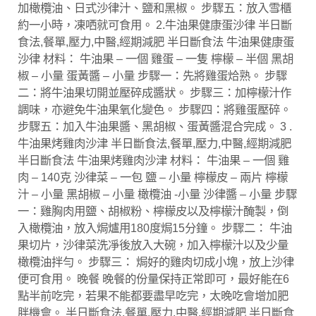
加橄欖油、日式沙律汁、鹽和黑椒。 步驟五：放入雪櫃
約一小時，凍哂就可食用。 2.牛油果健康蛋沙律 半日斷
食法,餐單,壓力,中醫,經期減肥 半日斷食法 牛油果健康蛋
沙律 材料： 牛油果 – 一個 雞蛋 – 一隻 檸檬 – 半個 黑胡
椒 – 小量 蛋黃醬 – 小量 步驟一：先將雞蛋烚熟。 步驟
二：將牛油果切開並壓碎成醬狀。 步驟三：加檸檬汁作
調味，亦避免牛油果氧化變色。 步驟四：將雞蛋壓碎。
步驟五：加入牛油果醬、黑胡椒、蛋黃醬混合完成。 3 .
牛油果烤雞肉沙津 半日斷食法,餐單,壓力,中醫,經期減肥
半日斷食法 牛油果烤雞肉沙津 材料： 牛油果 – 一個 雞
肉 – 140克 沙律菜 – 一包 鹽 – 小量 檸檬皮 – 兩片 檸檬
汁 – 小量 黑胡椒 – 小量 橄欖油 -小量 沙律醬 – 小量 步驟
一：雞胸肉用鹽、胡椒粉、檸檬皮以及檸檬汁醃製，倒
入橄欖油，放入焗爐用180度焗15分鐘。 步驟二： 牛油
果切片，沙律菜洗凈後放入大碗，加入檸檬汁以及少量
橄欖油拌勻。 步驟三： 焗好的雞肉切成小塊，放上沙律
便可食用。 晚餐 晚餐的份量保持正常即可，最好能在6
點半前吃完，若果不能都要盡早吃完，太晚吃會增加肥
胖機會。 半日斷食法,餐單,壓力,中醫,經期減肥 半日斷食