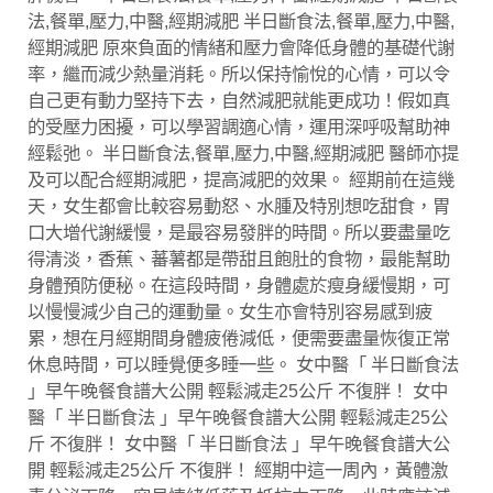
法,餐單,壓力,中醫,經期減肥 半日斷食法,餐單,壓力,中醫,
經期減肥 原來負面的情緒和壓力會降低身體的基礎代謝
率，繼而減少熱量消耗。所以保持愉悅的心情，可以令
自己更有動力堅持下去，自然減肥就能更成功！假如真
的受壓力困擾，可以學習調適心情，運用深呼吸幫助神
經鬆弛。 半日斷食法,餐單,壓力,中醫,經期減肥 醫師亦提
及可以配合經期減肥，提高減肥的效果。 經期前在這幾
天，女生都會比較容易動怒、水腫及特別想吃甜食，胃
口大增代謝緩慢，是最容易發胖的時間。所以要盡量吃
得清淡，香蕉、蕃薯都是帶甜且飽肚的食物，最能幫助
身體預防便秘。在這段時間，身體處於瘦身緩慢期，可
以慢慢減少自己的運動量。女生亦會特別容易感到疲
累，想在月經期間身體疲倦減低，便需要盡量恢復正常
休息時間，可以睡覺便多睡一些。 女中醫「 半日斷食法
」早午晚餐食譜大公開 輕鬆減走25公斤 不復胖！ 女中
醫「 半日斷食法 」早午晚餐食譜大公開 輕鬆減走25公
斤 不復胖！ 女中醫「 半日斷食法 」早午晚餐食譜大公
開 輕鬆減走25公斤 不復胖！ 經期中這一周內，黃體激