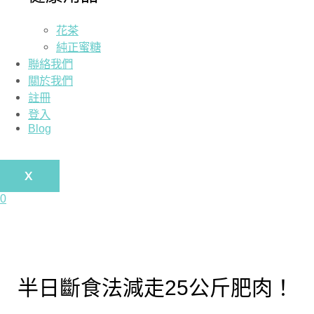
花茶
純正蜜糖
聯絡我們
關於我們
註冊
登入
Blog
X
0
半日斷食法減走25公斤肥肉！