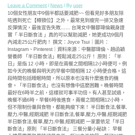
Leave a Comment
/
News
/ By
user
10個女性朋友中9個半都話要減肥~~ 但看見好多朋友除
咗遇到死亡【樽頸位】之外，最常見到瘦完一排又急速
反彈情況，最後宣告失敗…… 台灣女中醫鄒瑋倫親身證
實「 半日斷食法 」真的可以幫助減肥，她更成功9個月
內減走25公斤肥肉！ 撰文：Joyce Tsui｜圖片：
Instagram、Pinterest｜資料來源：中醫鄒瑋倫、趙函穎
營養師 「半日斷食法」輕鬆減走25公斤！ 原則：「半
日」是指 12 小時，即是在兩餐之間相隔12小時便可。例
如今天的晚餐與明天的早餐中間相隔 12 小時便合格。這
段時間包括睡眠時間，所以原本也沒有什麼進食的機
會。「半日斷食法」也沒有想像中這麼困難。晚餐時間
最好在6時半之前，這樣就可事半功倍。有人甚至試過，
晚餐不過6時，早餐6時後進食，兩餐之間相隔12小時，
但不限制份量與食物，都能夠瘦下來！ 半日斷食法,餐單,
壓力,中醫,經期減肥 半日斷食法,餐單,壓力,中醫,經期減肥
半日斷食法,餐單,壓力,中醫,經期減肥 一家要依足「半日
斷食法」原則 「半日斷食法」 三餐分量小秘訣： 早餐