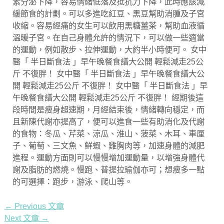
素分泌下降，容易情緒低落及抵抗力下降，此時應該減
緩節食的計劃。可以多進吃紅豆、黑豆幫助消腫及子宮
收縮。容易經痛的女生可以飲用黑糖薑茶，幫助血液循
溫暖子宮。在自己身體允許的情況下，可以做一些適當
的運動，例如散步、拉伸運動，大約半小時便可。 女中
醫「 半日斷食法 」早午晚餐食譜大公開 輕鬆減走25公
斤 不復胖！ 女中醫「 半日斷食法 」早午晚餐食譜大公
開 輕鬆減走25公斤 不復胖！ 女中醫「 半日斷食法 」早
午晚餐食譜大公開 輕鬆減走25公斤 不復胖！ 經期後這
段時間是瘦身超速期，月經結束後，情緒轉向穩定，而
且新陳代謝亦提高了，便可以進食一些有助消化及代謝
的食物：冬瓜、芹菜、涼瓜、淮山、菠菜、木耳、車厘
子、葡萄、三文魚、鮮蝦、雞胸肉等，加速身體的減肥
進程。運動方面則可以慢慢增加運動量，以增強身體代
謝及脂肪的燃燒。慢跑、普提拉瑜伽亦可；想瘦多一點
的可選擇：跑步，游泳、爬山等。
文
←
Previous 文章
章
Next 文章
→