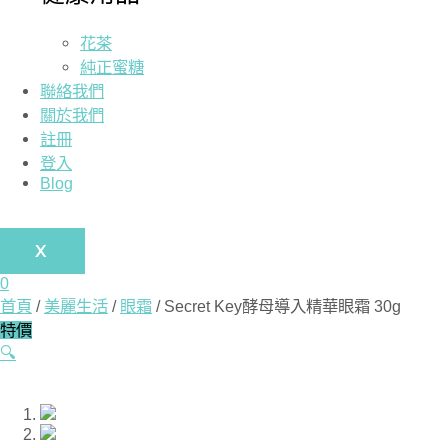
花茶
純正蜜糖
聯絡我們
關於我們
註冊
登入
Blog
X
0
首頁
/
美麗生活
/
眼霜
/ Secret Key酵母導入精華眼霜 30g
特價
🔍