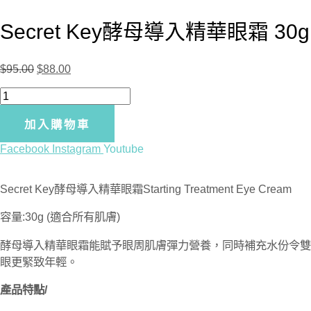
Secret Key酵母導入精華眼霜 30g
$
95.00
$
88.00
Secret
Key
酵
加入購物車
母
Facebook
Instagram
Youtube
導
入
精
Secret Key酵母導入精華眼霜Starting Treatment Eye Cream
華
容量:30g (適合所有肌膚)
眼
霜
酵母導入精華眼霜能賦予眼周肌膚彈力營養，同時補充水份令雙
30g
眼更緊致年輕。
數
量
產品特點/