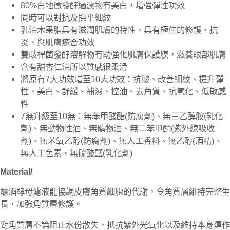
80%白地徵發酵過濾物有美白，增強彈性功效
同時可以對抗及撫平細紋
乳油木果脂具有滋潤肌膚的特性，具有極佳的修護、抗
炎、與肌膚癒合功效
雙歧桿菌發酵溶解物有助強化肌膚保護膜，滋養眼部肌膚
含有甜杏仁油所以質感很柔滑
將原有7大功效增至10大功效：抗皺、改善細紋、提升彈
性、美白、舒緩、補濕、控油、去角質、抗氧化、低敏感
性
7無升級至10無：無苯甲酸酯(防腐劑)、無三乙醇胺(乳化
劑)、無動物性油、無礦物油、無二苯甲酮(紫外線吸收
劑)、無苯氧乙醇(防腐劑)、無人工香料、無乙醇(酒精)、
無人工色素、無硫酸鹽(乳化劑)
Material/
釀酒酵母濾液能協調皮膚角質細胞的代謝，令角質層維持完整生
長，加強角質層修護。
對角質層不論阻止水份散失，抵抗紫外光氧化以及維持本身運作