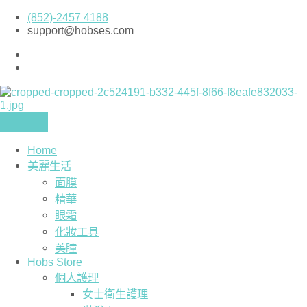
Skip
(852)-2457 4188
to
support@hobses.com
content
Home
美麗生活
面膜
精華
眼霜
化妝工具
美瞳
Hobs Store
個人護理
女士衛生護理