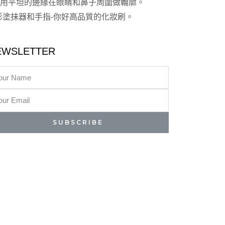
用平坦的邊緣在眼睛和鼻子周圍做輪廓。
本的眼影塗抹器和手指-你好高品質的化妝刷。
EWSLETTER
SUBSCRIBE