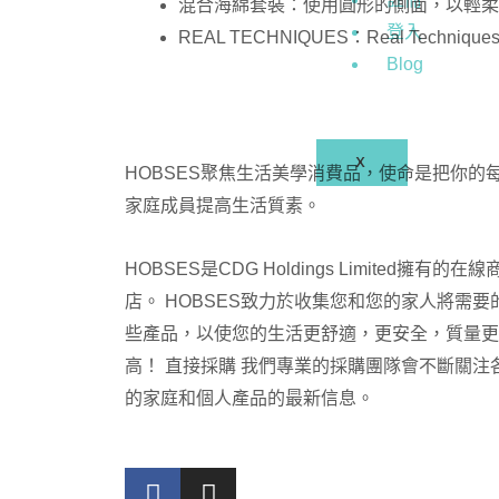
混合海綿套裝：使用圓形的側面，以輕柔
登入
REAL TECHNIQUES：Real T
Blog
X
HOBSES聚焦生活美學消費品，使命是把你的
家庭成員提高生活質素。
HOBSES是CDG Holdings Limited擁有的在線
店。 HOBSES致力於收集您和您的家人將需要
些產品，以使您的生活更舒適，更安全，質量更
高！ 直接採購 我們專業的採購團隊會不斷關注
的家庭和個人產品的最新信息。