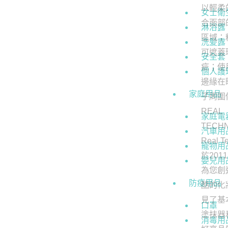
女士衛
淋浴露
洗髪露
安全套
個人護
家庭用品
家庭電
汽車用
寵物用
嬰兒用
防疫用品
口罩
消毒用