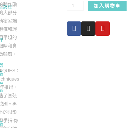
加入購物車
生護理
理
器
品
品
品
品