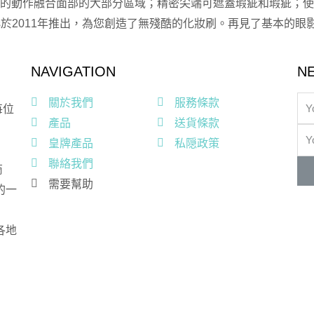
的動作融合面部的大部分區域；精密尖端可遮蓋瑕疵和瑕疵；使
echniques於2011年推出，為您創造了無殘酷的化妝刷。再見了基
NAVIGATION
N
關於我們
服務條款
每位
產品
送貨條款
皇牌產品
私隠政策
聯絡我們
商
需要幫助
的一
各地