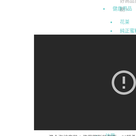
健康用品
花茶
純正蜜
女士衛生
女士衛生護
淋浴露
洗髪露
個人護理
安全套
聯絡我們
關於我們
註冊