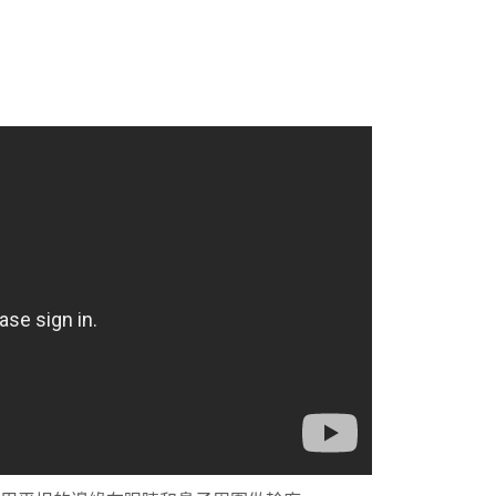
健康用品
花茶
純正蜜糖