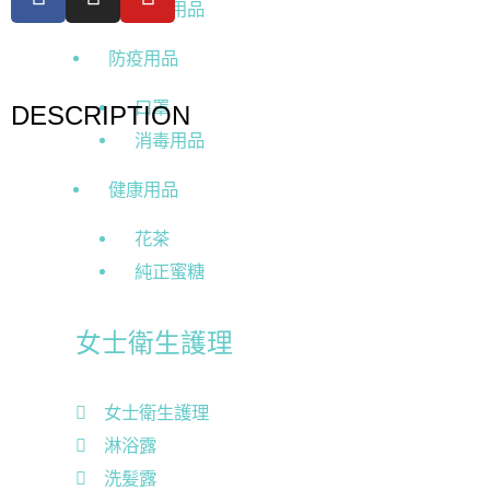
嬰兒用品
防疫用品
口罩
DESCRIPTION
消毒用品
健康用品
花茶
純正蜜糖
女士衛生護理
女士衛生護理
淋浴露
洗髪露