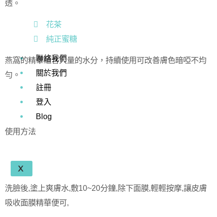
透。
花茶
純正蜜糖
聯絡我們
燕窩的精華蘊含大量的水分，持續使用可改善膚色暗啞不均
關於我們
勻。
註冊
登入
Blog
使用方法
X
洗臉後,塗上爽膚水,敷10~20分鐘,除下面膜,輕輕按摩,讓皮膚
吸收面膜精華便可,