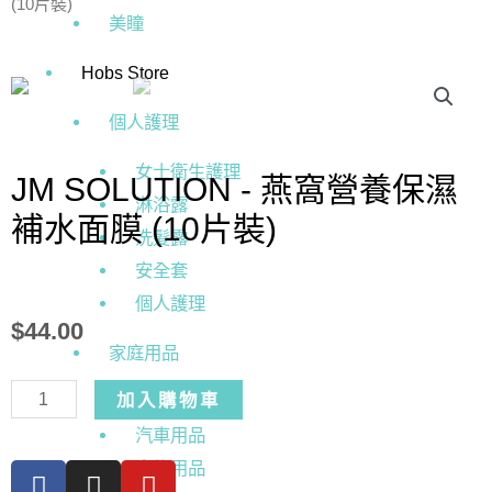
(10片裝)
美瞳
Hobs Store
個人護理
女士衛生護理
JM SOLUTION - 燕窩營養保濕
淋浴露
補水面膜 (10片裝)
洗髪露
安全套
個人護理
$
44.00
家庭用品
加入購物車
家庭電器
汽車用品
寵物用品