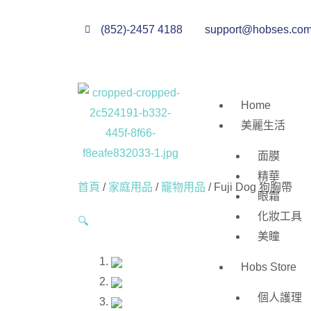
(852)-2457 4188
support@hobses.co
Home
美麗生活
面膜
精華
首頁
/
家庭用品
/
竉物用品
/ Fuji Dog 狗胸帶
眼霜
化妝工具
🔍
美瞳
Hobs Store
個人護理