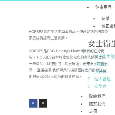
健康用品
花茶
純正蜜
HOBSES聚焦生活美學消費品，使命是把你的每位
家庭成員提高生活質素。
女士衛
HOBSES是CDG Holdings Limited擁有的在線商
女士衛生護
店。 HOBSES致力於收集您和您的家人將需要的
一些產品，以使您的生活更舒適，更安全，質量更
淋浴露
高！ 直接採購 我們專業的採購團隊會不斷關注各
洗髪露
地的家庭和個人產品的最新信息。
個人護理
安全套
聯絡我們
關於我們
註冊