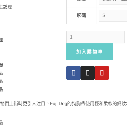
生護理
呎碼
理
加入購物車
器
品
品
品
們上街時更引人注目。Fuji Dog的狗胸帶使用輕和柔軟的
品