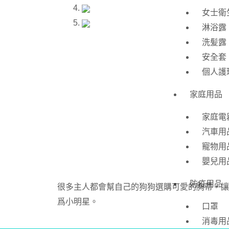
女士衛
淋浴露
洗髪露
安全套
個人護
家庭用品
家庭電
汽車用
寵物用
嬰兒用
防疫用品
很多主人都會幫自己的狗狗選購可愛的胸帶，讓牠
爲小明星。
口罩
消毒用