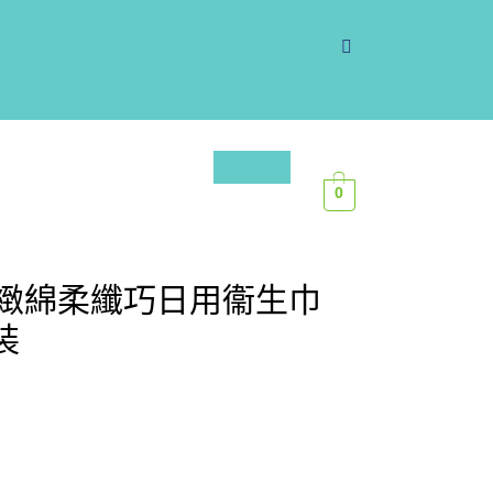
0
極緻綿柔纖巧日用衞生巾
裝