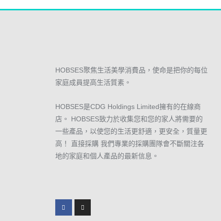
健康用品
花茶
純正蜜
HOBSES聚焦生活美學消費品，使命是把你的每位
女士衛生
家庭成員提高生活質素。
HOBSES是CDG Holdings Limited擁有的在線商
女士衛生護
店。 HOBSES致力於收集您和您的家人將需要的
淋浴露
一些產品，以使您的生活更舒適，更安全，質量更
高！ 直接採購 我們專業的採購團隊會不斷關注各
洗髪露
地的家庭和個人產品的最新信息。
個人護理
安全套
聯絡我們
關於我們
註冊