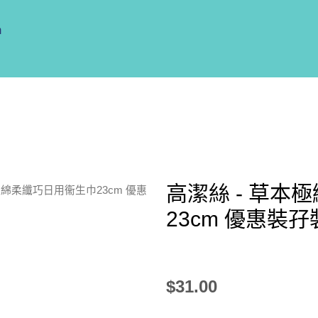
m
高潔絲 - 草本
極緻綿柔纖巧日用衞生巾23cm 優惠
23cm 優惠裝孖
$
31.00