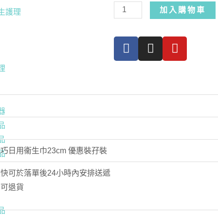
加入購物車
生護理
理
器
品
品
巧日用衞生巾23cm 優惠裝孖裝
品
快可於落單後24小時內安排送遞
不可退貨
品