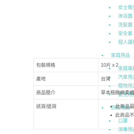
女士衛
淋浴露
洗髪露
安全套
個人護
家庭用品
包裝規格
10片 x 2
家庭電
汽車用
產地
台灣
寵物用
商品簡介
草本極緻綿柔纖
嬰兒用
送貨/退貨
此商品最
防疫用品
此商品
口罩
消毒用