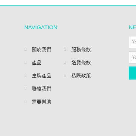
NAVIGATION
N
糖
護理
家庭用品
防疫用品
關於我們
服務條款
產品
送貨條款
理
家庭電器
口罩
皇牌產品
私隠政策
竉物用品
消毒用品
聯絡我們
汽車用品
嬰兒用品
需要幫助