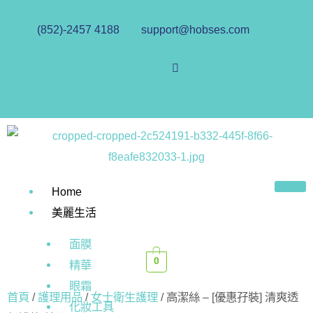
(852)-2457 4188
support@hobses.com
Home
美麗生活
面膜
0
精華
眼霜
首頁
/
護理用品
/
女士衛生護理
/ 高潔絲 – [優惠孖裝] 清爽透
化妝工具