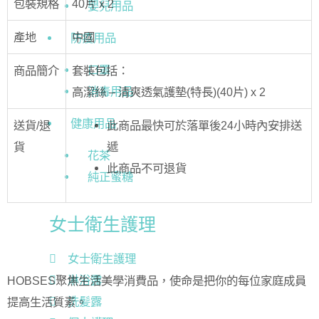
包裝規格
40片 x 2
嬰兒用品
產地
中國
防疫用品
口罩
商品簡介
套裝包括：
消毒用品
高潔絲 – 清爽透氣護墊(特長)(40片) x 2
健康用品
送貨/退
此商品最快可於落單後24小時內安排送
貨
遞
花茶
此商品不可退貨
純正蜜糖
女士衛生護理
女士衛生護理
淋浴露
HOBSES聚焦生活美學消費品，使命是把你的每位家庭成員
洗髪露
提高生活質素。