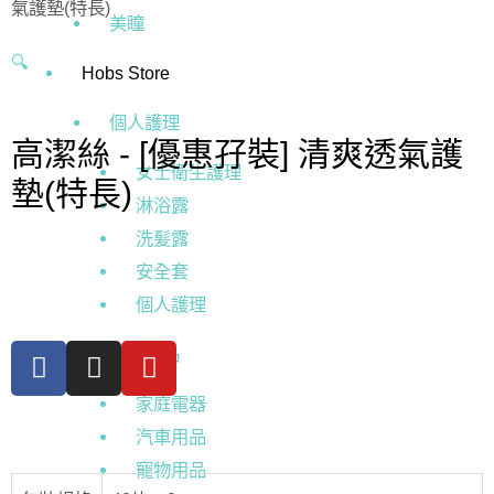
氣護墊(特長)
美瞳
🔍
Hobs Store
個人護理
高潔絲 - [優惠孖裝] 清爽透氣護
女士衛生護理
墊(特長)
淋浴露
洗髪露
安全套
個人護理
家庭用品
家庭電器
汽車用品
寵物用品