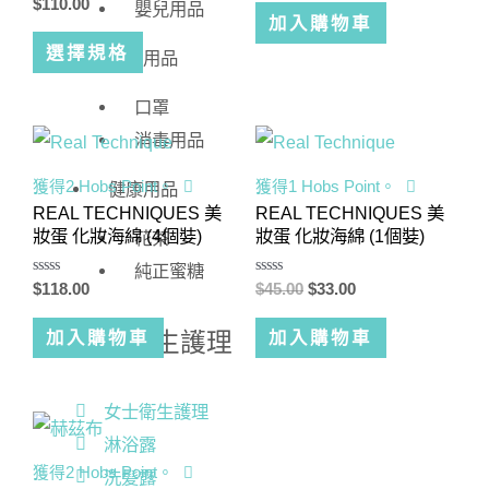
評
0
$
110.00
嬰兒用品
分
滿
加入購物車
0
分
滿
5
選擇規格
防疫用品
分
5
口罩
消毒用品
獲得2 Hobs Point。
獲得1 Hobs Point。
健康用品
REAL TECHNIQUES 美
REAL TECHNIQUES 美
妝蛋 化妝海綿 (4個娤)
妝蛋 化妝海綿 (1個娤)
花茶
純正蜜糖
評
評
$
118.00
$
45.00
$
33.00
分
分
0
0
滿
滿
加入購物車
加入購物車
女士衛生護理
分
分
5
5
女士衛生護理
淋浴露
獲得2 Hobs Point。
洗髪露