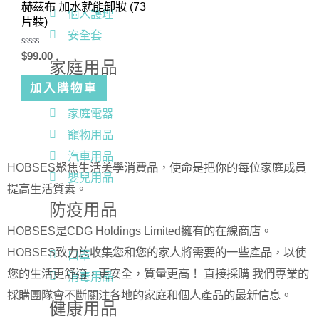
赫茲布 加水就能卸妝 (73
個人護理
片裝)
安全套
評
$
99.00
家庭用品
分
0
滿
加入購物車
分
5
家庭電器
竉物用品
汽車用品
HOBSES聚焦生活美學消費品，使命是把你的每位家庭成員
嬰兒用品
提高生活質素。
防疫用品
HOBSES是CDG Holdings Limited擁有的在線商店。
HOBSES致力於收集您和您的家人將需要的一些產品，以使
口罩
您的生活更舒適，更安全，質量更高！ 直接採購 我們專業的
消毒用品
採購團隊會不斷關注各地的家庭和個人產品的最新信息。
健康用品