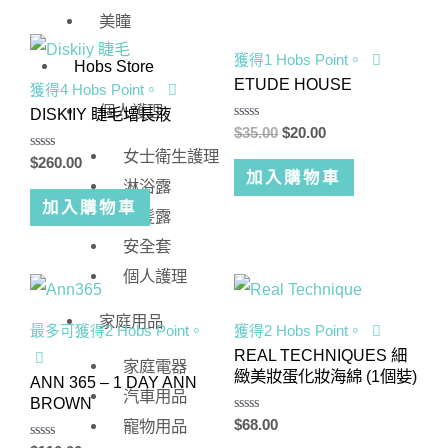
美瞳
獲得1 Hobs Point。
Hobs Store
ETUDE HOUSE
獲得4 Hobs Point。
個人護理
DISKIIY 睫毛增長液
評
$
35.00
$
20.00
分
女士衛生護理
0
評
$
260.00
滿
分
加入購物車
淋浴露
分
0
5
滿
加入購物車
洗髪露
分
5
安全套
個人護理
家庭用品
最多可獲得2 Hobs Point。
獲得2 Hobs Point。
REAL TECHNIQUES 細
家庭電器
緻美妝蛋化妝海綿 (1個娤)
ANN 365 – 1 DAY ANN
汽車用品
BROWN
評
寵物用品
$
68.00
分