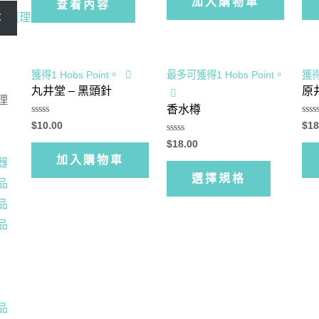
加入購物車
分
分
查看內容
0
5
5
滿
生護理
尋
分
5
獲得1 Hobs Point。
最多可獲得1 Hobs Point。
獲得
丸井堂 – 黑頭針
原
理
香水樽
評
評
$
10.00
$
18
分
分
0
評
0
$
18.00
滿
分
滿
加入購物車
分
0
分
器
5
滿
5
選擇規格
分
品
5
品
品
品