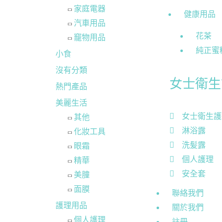
家庭電器
健康用品
汽車用品
花茶
竉物用品
純正蜜
小食
沒有分類
女士衛生
熱門產品
美麗生活
女士衛生護
其他
淋浴露
化妝工具
洗髪露
眼霜
個人護理
精華
安全套
美朣
面膜
聯絡我們
護理用品
關於我們
個人護理
註冊