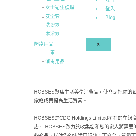
女士衛生護理
登入
安全套
Blog
洗髪露
淋浴露
防疫用品
X
口罩
消毒用品
HOBSES聚焦生活美學消費品，使命是把你的
家庭成員提高生活質素。
HOBSES是CDG Holdings Limited擁有的在線
店。 HOBSES致力於收集您和您的家人將需要
些產品，以使您的生活更舒適，更安全，質量更