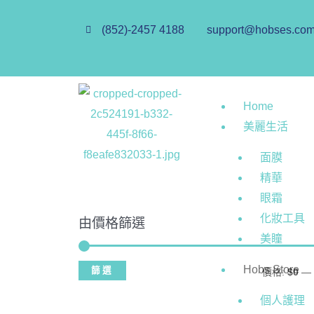
(852)-2457 4188
support@hobses.co
Home
美麗生活
面膜
精華
眼霜
化妝工具
由價格篩選
美瞳
Hobs Store
篩選
價格:
$0
—
個人護理