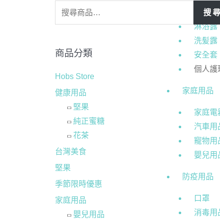
女士衛
搜
淋浴露
洗髪露
商品分類
安全套
個人護
Hobs Store
家庭用品
健康用品
堅果
家庭電
純正蜜糖
汽車用
花茶
寵物用
台灣美食
嬰兒用
堅果
防疫用品
季節限時優惠
口罩
家庭用品
消毒用
嬰兒用品